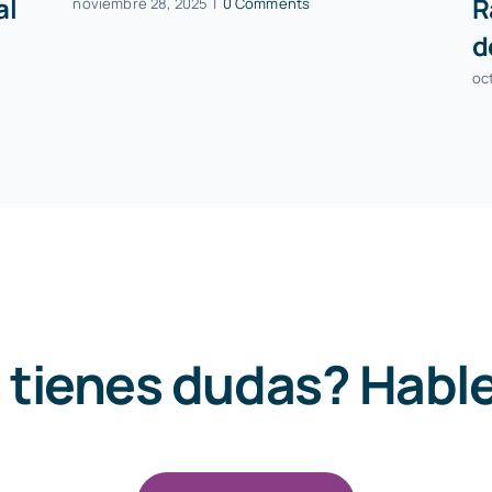
al
R
noviembre 28, 2025
|
0 Comments
d
oc
 tienes dudas? Hab