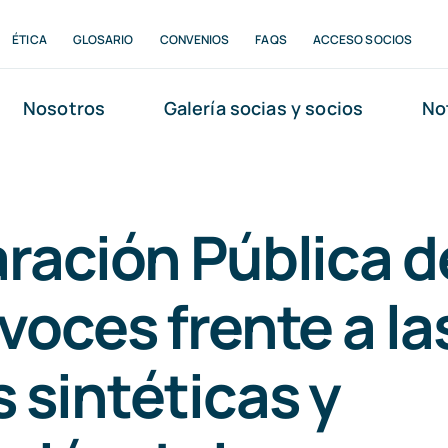
ÉTICA
GLOSARIO
CONVENIOS
FAQS
ACCESO SOCIOS
Nosotros
Galería socias y socios
No
ración Pública d
voces frente a las
 sintéticas y