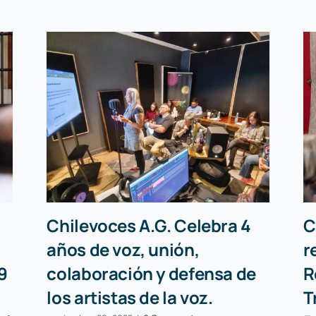
Chilevoces A.G. Celebra 4
C
años de voz, unión,
r
9
colaboración y defensa de
R
los artistas de la voz.
T