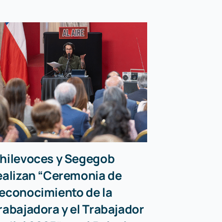
hilevoces y Segegob
Chilevoc
ealizan “Ceremonia de
primeras
econocimiento de la
del proce
rabajadora y el Trabajador
profesio