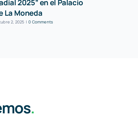
adial 2025” en el Palacio
con reco
e La Moneda
marzo 23, 2026
|
tubre 2, 2025
|
0 Comments
lemos
.