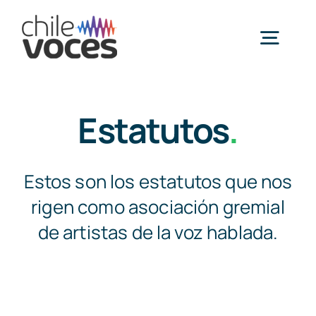
Saltar
al
Togg
contenido
Navig
Inicio
Estatutos
.
Nosotros
Estos son los estatutos que nos
rigen como asociación gremial
Galería socias y socios
de artistas de la voz hablada.
Noticias
Estudio de tarifas