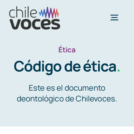
Saltar
al
Togg
contenido
Navig
Inicio
Ética
Código de ética
.
Nosotros
Este es el documento
Galería socias y socios
deontológico de Chilevoces.
Noticias
Estudio de tarifas