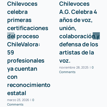
Chilevoces
Chilevoces
celebra
A.G. Celebra 4
primeras
años de voz,
certificaciones
unión,
del proceso
colaboración y
ChileValora:
defensa de los
59
artistas de la
profesionales
voz.
ya cuentan
noviembre 28, 2025
|
0
Comments
con
reconocimiento
estatal
marzo 23, 2026
|
0
Comments