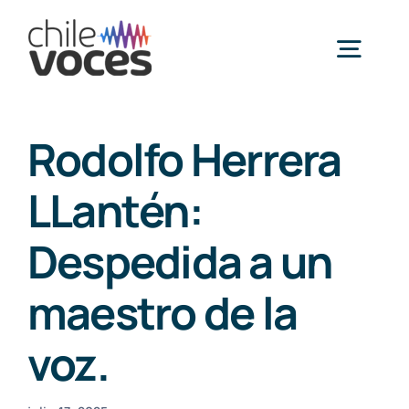
Saltar
al
Togg
contenido
Navig
Inicio
Rodolfo Herrera
LLantén:
Nosotros
Despedida a un
Galería socias y socios
maestro de la
Noticias
voz.
Estudio de tarifas